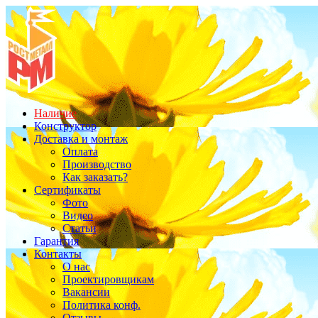
Наличие
Конструктор
Доставка и монтаж
Оплата
Производство
Как заказать?
Сертификаты
Фото
Видео
Статьи
Гарантия
Контакты
О нас
Проектировщикам
Вакансии
Политика конф.
Отзывы