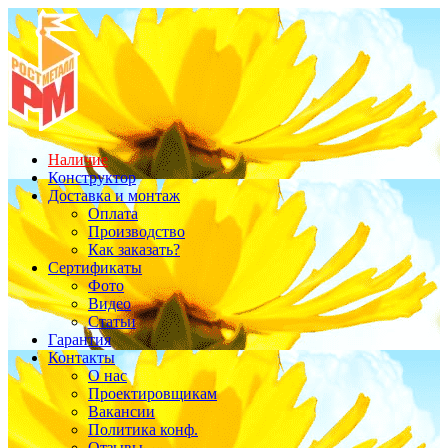
Наличие
Конструктор
Доставка и монтаж
Оплата
Производство
Как заказать?
Сертификаты
Фото
Видео
Статьи
Гарантия
Контакты
О нас
Проектировщикам
Вакансии
Политика конф.
Отзывы