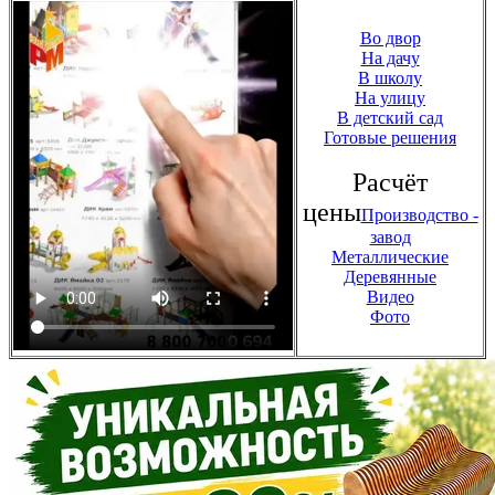
Во двор
На дачу
В школу
На улицу
В детский сад
Готовые решения
Расчёт
цены
Производство -
завод
Металлические
Деревянные
Видео
Фото