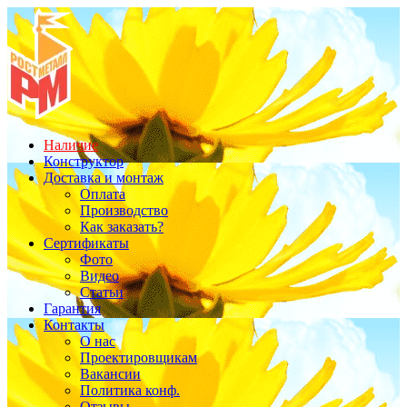
Наличие
Конструктор
Доставка и монтаж
Оплата
Производство
Как заказать?
Сертификаты
Фото
Видео
Статьи
Гарантия
Контакты
О нас
Проектировщикам
Вакансии
Политика конф.
Отзывы