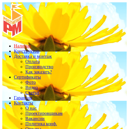
Наличие
Конструктор
Доставка и монтаж
Оплата
Производство
Как заказать?
Сертификаты
Фото
Видео
Статьи
Гарантия
Контакты
О нас
Проектировщикам
Вакансии
Политика конф.
Отзывы