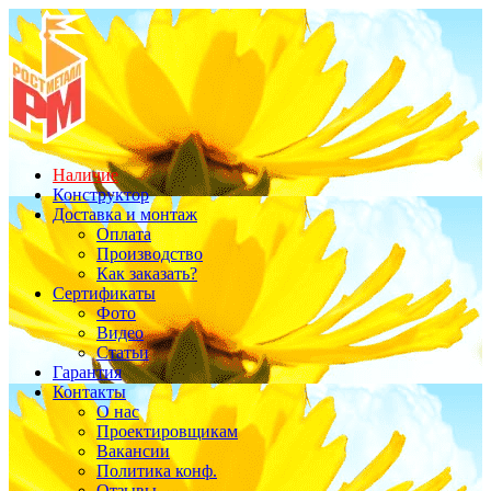
Наличие
Конструктор
Доставка и монтаж
Оплата
Производство
Как заказать?
Сертификаты
Фото
Видео
Статьи
Гарантия
Контакты
О нас
Проектировщикам
Вакансии
Политика конф.
Отзывы