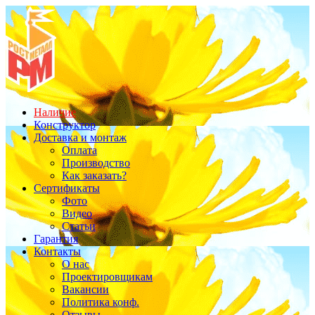
Наличие
Конструктор
Доставка и монтаж
Оплата
Производство
Как заказать?
Сертификаты
Фото
Видео
Статьи
Гарантия
Контакты
О нас
Проектировщикам
Вакансии
Политика конф.
Отзывы