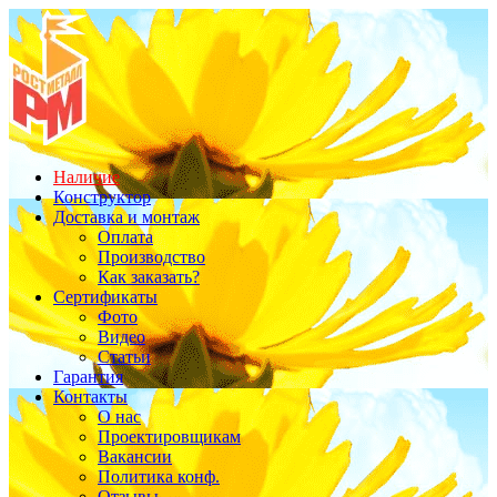
Наличие
Конструктор
Доставка и монтаж
Оплата
Производство
Как заказать?
Сертификаты
Фото
Видео
Статьи
Гарантия
Контакты
О нас
Проектировщикам
Вакансии
Политика конф.
Отзывы