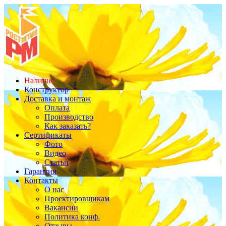
Наличие
Конструктор
Доставка и монтаж
Оплата
Производство
Как заказать?
Сертификаты
Фото
Видео
Статьи
Гарантия
Контакты
О нас
Проектировщикам
Вакансии
Политика конф.
Отзывы