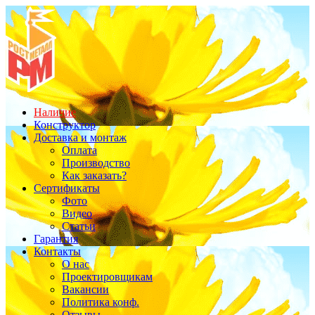
Наличие
Конструктор
Доставка и монтаж
Оплата
Производство
Как заказать?
Сертификаты
Фото
Видео
Статьи
Гарантия
Контакты
О нас
Проектировщикам
Вакансии
Политика конф.
Отзывы