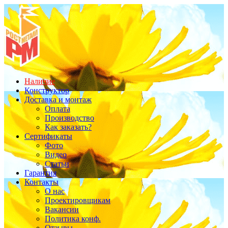
Наличие
Конструктор
Доставка и монтаж
Оплата
Производство
Как заказать?
Сертификаты
Фото
Видео
Статьи
Гарантия
Контакты
О нас
Проектировщикам
Вакансии
Политика конф.
Отзывы