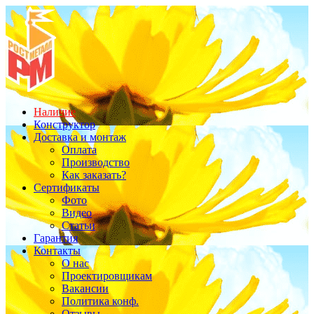
Наличие
Конструктор
Доставка и монтаж
Оплата
Производство
Как заказать?
Сертификаты
Фото
Видео
Статьи
Гарантия
Контакты
О нас
Проектировщикам
Вакансии
Политика конф.
Отзывы