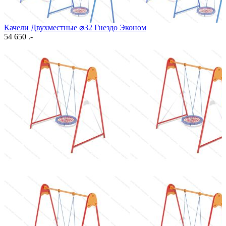
Качели Двухместные ⌀32 Гнездо Эконом
54 650 .-