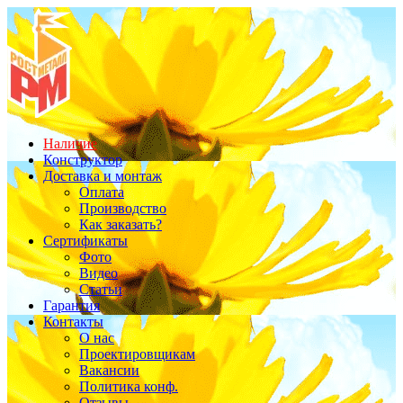
Наличие
Конструктор
Доставка и монтаж
Оплата
Производство
Как заказать?
Сертификаты
Фото
Видео
Статьи
Гарантия
Контакты
О нас
Проектировщикам
Вакансии
Политика конф.
Отзывы