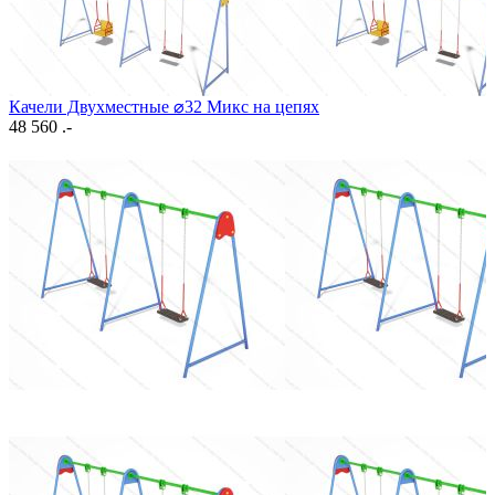
Качели Двухместные ⌀32 Микс на цепях
48 560 .-