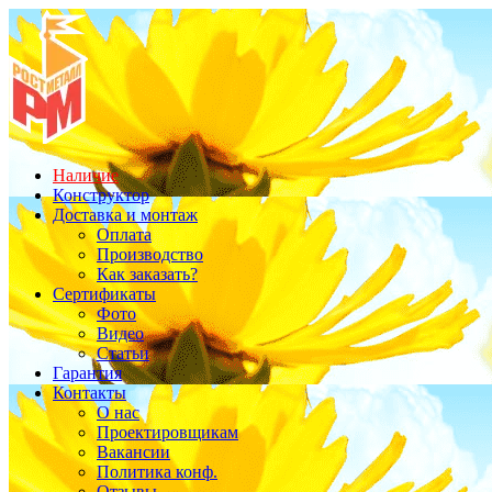
Наличие
Конструктор
Доставка и монтаж
Оплата
Производство
Как заказать?
Сертификаты
Фото
Видео
Статьи
Гарантия
Контакты
О нас
Проектировщикам
Вакансии
Политика конф.
Отзывы