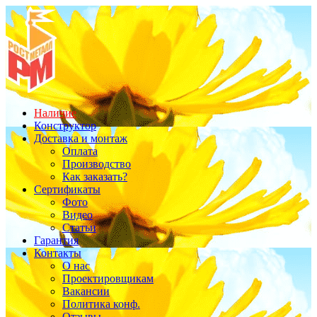
Наличие
Конструктор
Доставка и монтаж
Оплата
Производство
Как заказать?
Сертификаты
Фото
Видео
Статьи
Гарантия
Контакты
О нас
Проектировщикам
Вакансии
Политика конф.
Отзывы