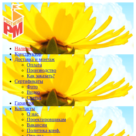
Наличие
Конструктор
Доставка и монтаж
Оплата
Производство
Как заказать?
Сертификаты
Фото
Видео
Статьи
Гарантия
Контакты
О нас
Проектировщикам
Вакансии
Политика конф.
Отзывы