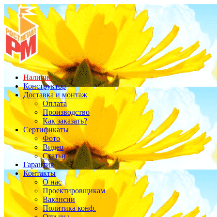
Наличие
Конструктор
Доставка и монтаж
Оплата
Производство
Как заказать?
Сертификаты
Фото
Видео
Статьи
Гарантия
Контакты
О нас
Проектировщикам
Вакансии
Политика конф.
Отзывы