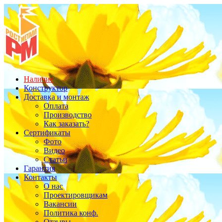
Наличие
Конструктор
Доставка и монтаж
Оплата
Производство
Как заказать?
Сертификаты
Фото
Видео
Статьи
Гарантия
Контакты
О нас
Проектировщикам
Вакансии
Политика конф.
Отзывы