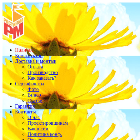
Наличие
Конструктор
Доставка и монтаж
Оплата
Производство
Как заказать?
Сертификаты
Фото
Видео
Статьи
Гарантия
Контакты
О нас
Проектировщикам
Вакансии
Политика конф.
Отзывы