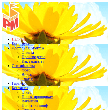
Наличие
Конструктор
Доставка и монтаж
Оплата
Производство
Как заказать?
Сертификаты
Фото
Видео
Статьи
Гарантия
Контакты
О нас
Проектировщикам
Вакансии
Политика конф.
Отзывы