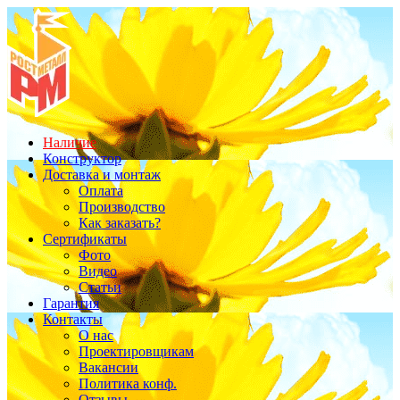
Наличие
Конструктор
Доставка и монтаж
Оплата
Производство
Как заказать?
Сертификаты
Фото
Видео
Статьи
Гарантия
Контакты
О нас
Проектировщикам
Вакансии
Политика конф.
Отзывы