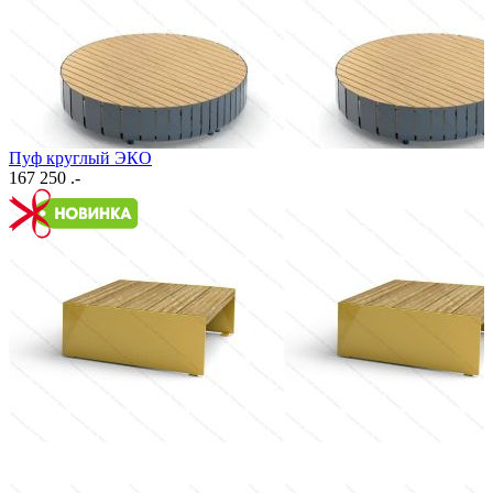
Пуф круглый ЭКО
167 250 .-