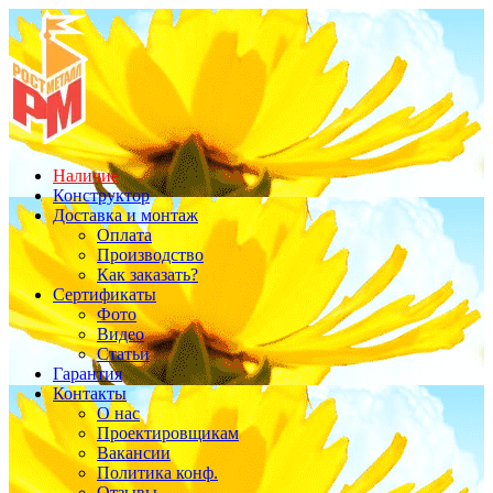
Наличие
Конструктор
Доставка и монтаж
Оплата
Производство
Как заказать?
Сертификаты
Фото
Видео
Статьи
Гарантия
Контакты
О нас
Проектировщикам
Вакансии
Политика конф.
Отзывы