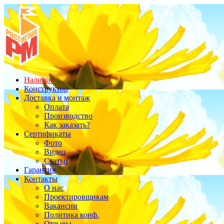
Наличие
Конструктор
Доставка и монтаж
Оплата
Производство
Как заказать?
Сертификаты
Фото
Видео
Статьи
Гарантия
Контакты
О нас
Проектировщикам
Вакансии
Политика конф.
Отзывы